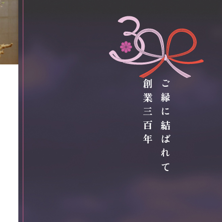
創業三百年
ご縁に結ばれて