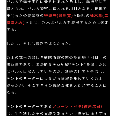
バルカで爆発事件に巻き込まれた乃木は、爆破犯に間
違えられ、バルカ警察に追われる羽目となる。現地で
出会った公安警察の
野崎守(阿部寛)
と医師の
柚木薫(二
階堂ふみ)
と共に、乃木はバルカを脱出するために奔走
する。
しかし、それは偶然ではなかった。
乃木の本当の顔は自衛隊直轄の非公認組織「別班」の
諜報員であり、国際的なテロ組織“テント”を追うため
にバルカに潜入していたのだ。別班の仲間と合流し、
テントのリーダーにつながる情報を集めていく乃木
だったが、そこで自らの残酷な運命と対峙することに
なる。
テントのリーダーである
ノゴーン・ベキ(役所広司)
は、生き別れた実の父親であるという真実に直面する