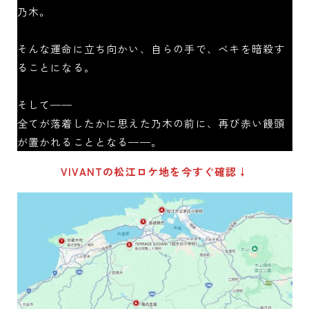
乃木。
そんな運命に立ち向かい、自らの手で、ベキを暗殺す
ることになる。
そして——
全てが落着したかに思えた乃木の前に、再び赤い饅頭
が置かれることとなる——。
VIVANTの松江ロケ地を今すぐ確認↓