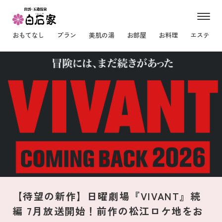
m
e
おもてなし
プラン
美肌の湯
お部屋
お料理
エステ
n
u
【待望の新作】日曜劇場『VIVANT』続
編 7月放送開始！前作の松江ロケ地をお