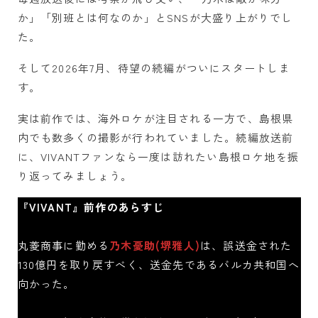
か」「別班とは何なのか」とSNSが大盛り上がりでし
た。
そして2026年7月、待望の続編がついにスタートしま
す。
実は前作では、海外ロケが注目される一方で、島根県
内でも数多くの撮影が行われていました。続編放送前
に、VIVANTファンなら一度は訪れたい島根ロケ地を振
り返ってみましょう。
『VIVANT』前作のあらすじ
丸菱商事に勤める
乃木憂助(堺雅人)
は、誤送金された
130億円を取り戻すべく、送金先であるバルカ共和国へ
向かった。