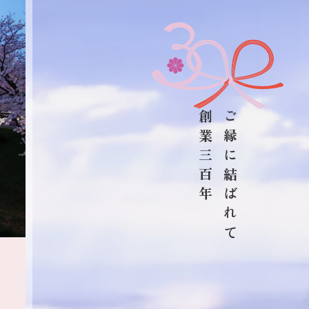
創業三百年
ご縁に結ばれて