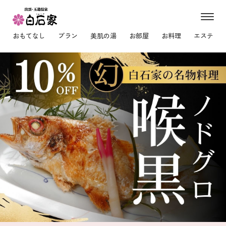
m
e
おもてなし
プラン
美肌の湯
お部屋
お料理
エステ
n
u