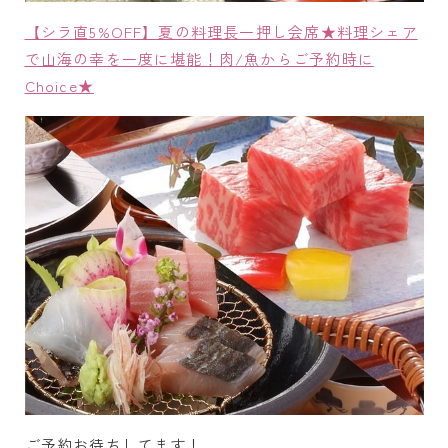
【シラ直5%OFF】夏の料理長一押し会席★料理シェア
で山海の幸を一度に堪能！肉/魚からご予約時に
Choice★
ご予約お待ちしてます！