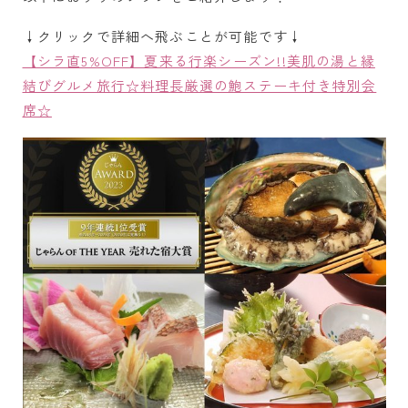
↓クリックで詳細へ飛ぶことが可能です↓
【シラ直5%OFF】夏来る行楽シーズン!!美肌の湯と縁
結びグルメ旅行☆料理長厳選の鮑ステーキ付き特別会
席☆