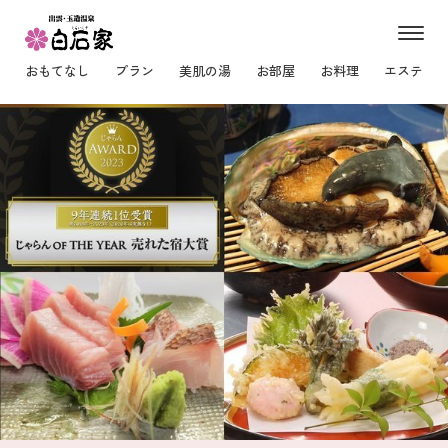
m
e
おもてなし
プラン
美肌の湯
お部屋
お料理
エステ
n
u