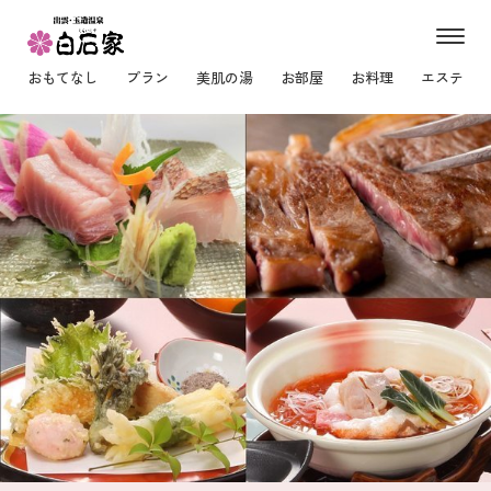
m
e
おもてなし
プラン
美肌の湯
お部屋
お料理
エステ
n
u